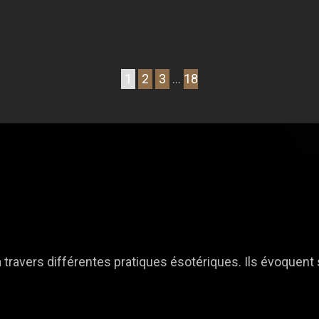
1
2
3
…
18
travers différentes pratiques ésotériques. Ils évoquent so